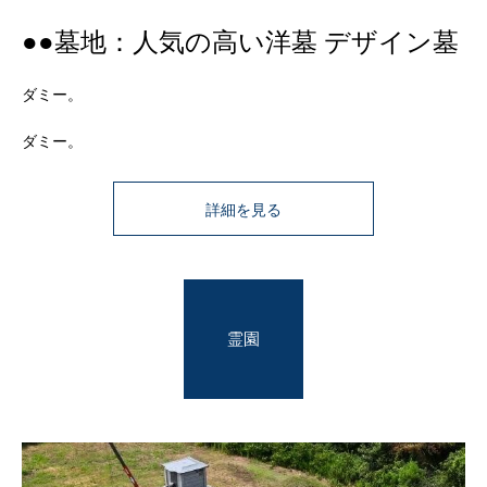
●●墓地：人気の高い洋墓 デザイン墓
ダミー。
ダミー。
詳細を見る
霊園