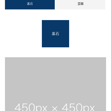
墓石
霊園
墓石